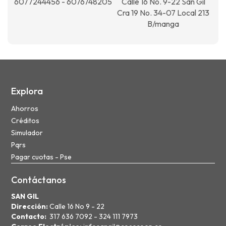
6077244456 - 6076748205
Calle 16 No. 9-22 San Gil
Cra 19 No. 34-07 Local 213
B/manga
Explora
Ahorros
Créditos
Simulador
Pqrs
Pagar cuotas - Pse
Contáctanos
SAN GIL
Dirección:
Calle 16 No 9 - 22
Contacto:
317 636 7092 - 324 111 7973