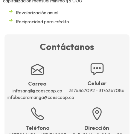
capitalización mensual mínimo $5.000
Revalorización anual
Reciprocidad para crédito
Contáctanos
Celular
Correo
3176367092 - 3176367086
infosangil@coescoop.co
infobucaramanga@coescoop.co
Teléfono
Dirección